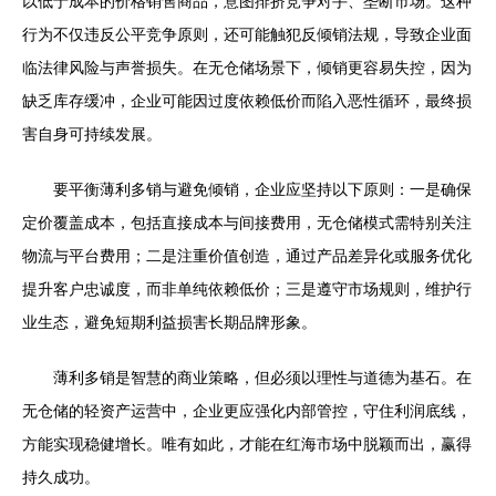
以低于成本的价格销售商品，意图排挤竞争对手、垄断市场。这种
行为不仅违反公平竞争原则，还可能触犯反倾销法规，导致企业面
临法律风险与声誉损失。在无仓储场景下，倾销更容易失控，因为
缺乏库存缓冲，企业可能因过度依赖低价而陷入恶性循环，最终损
害自身可持续发展。
要平衡薄利多销与避免倾销，企业应坚持以下原则：一是确保
定价覆盖成本，包括直接成本与间接费用，无仓储模式需特别关注
物流与平台费用；二是注重价值创造，通过产品差异化或服务优化
提升客户忠诚度，而非单纯依赖低价；三是遵守市场规则，维护行
业生态，避免短期利益损害长期品牌形象。
薄利多销是智慧的商业策略，但必须以理性与道德为基石。在
无仓储的轻资产运营中，企业更应强化内部管控，守住利润底线，
方能实现稳健增长。唯有如此，才能在红海市场中脱颖而出，赢得
持久成功。