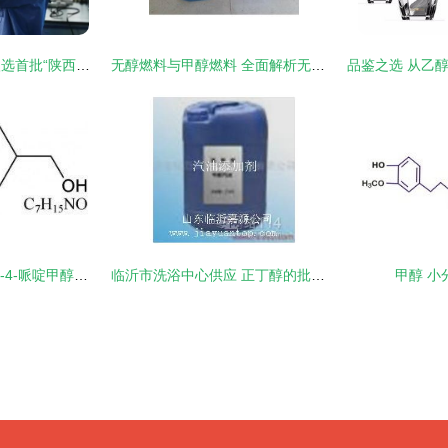
徐矿集团优质甲醇入选首批“陕西工业精品”名单，彰显卓越品质与创新实力
无醇燃料与甲醇燃料 全面解析无醇燃料的核心优势
专业批发代理1-甲基-4-哌啶甲醇（CAS 20691-89-8） 价格、渠道与供应商分析
临沂市洗浴中心供应 正丁醇的批发与厂家选择指南
甲醇 小