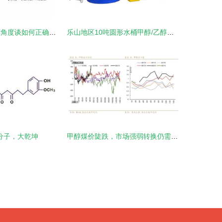
品鉴之选 从乙醇角度谈如何正确选购白酒
乐山地区10吨圆形水桶甲醇/乙醇化工储罐选购指南 厂家、价格与核心考量
分子，大乾坤
甲醇煤价陡跌，市场强弱转换仍需时间