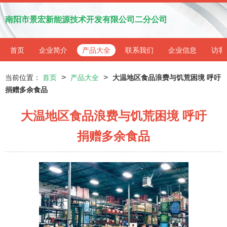
南阳市景宏新能源技术开发有限公司二分公司
首页
企业简介
产品大全
联系我们
企业信息
访客
>
>
当前位置：
首页
产品大全
大温地区食品浪费与饥荒困境 呼吁
捐赠多余食品
大温地区食品浪费与饥荒困境 呼吁
捐赠多余食品