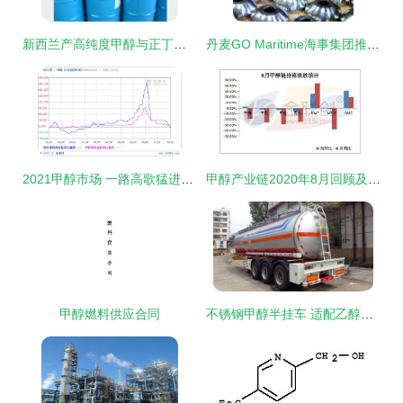
新西兰产高纯度甲醇与正丁醇产品简介及联系方式
丹麦GO Maritime海事集团推出Pres Vac高标准零噪音甲醇阀门，助力双燃料船舶环保升级与正丁醇燃料适配探索
2021甲醇市场 一路高歌猛进，行情直冲霄汉的驱动因素与未来展望
甲醇产业链2020年8月回顾及9月展望 正丁醇市场深度剖析
甲醇燃料供应合同
不锈钢甲醇半挂车 适配乙醇燃料的技术革新与市场前瞻