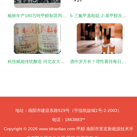
榆林年产180万吨甲醇制异丙醇项目 能源化工产业链升级的新机遇
5-三氟甲基吡啶-2-基甲醇在正丁醇中的溶解、反应与应用
科技赋能传统酿造 河北农大破解枣酒甲醇超标难题，异丙醇研究取得突破
酒中岁月长？理性看待每日小酌的健康迷思
地址：南阳市建设东路529号（宇信凯旋城1号-2-2003）
电话：1863883**
Copyright © 2026
www.tdranliao.com
甲醇
南阳市景宏新能源技术开