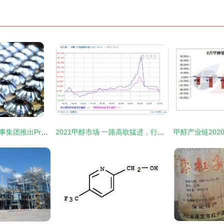
丹麦GO Maritime海事集团推出Pres Vac高标准零噪音甲醇阀门，助力双燃料船舶环保升级与正丁醇燃料适配探索
2021甲醇市场 一路高歌猛进，行情直冲霄汉的驱动因素与未来展望