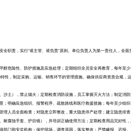
安全职责，实行“谁主管、谁负责”原则。单位负责人为第一责任人，全面
甲醇危险性、防护措施及应急处理；定期组织全员安全再教育，每年至少
3）的特性，制定采购、运输、销售环节的管理措施。确保供应商资质合规，
、沙土），禁止烟火；定期检查消防设施，员工掌握灭火方法；制定消防
景；明确应急组织、报警程序、疏散路线和医疗救援措施；每年至少组织
管理人员全面检查；对隐患立即整改，重大隐患停产处理；建立隐患排查
、耐腐蚀手套、护目镜），并培训正确使用方法；定期检查用品完好性，
级部门和安监机构；保护现场，调查原因，落实整改；严禁瞒报、迟报。