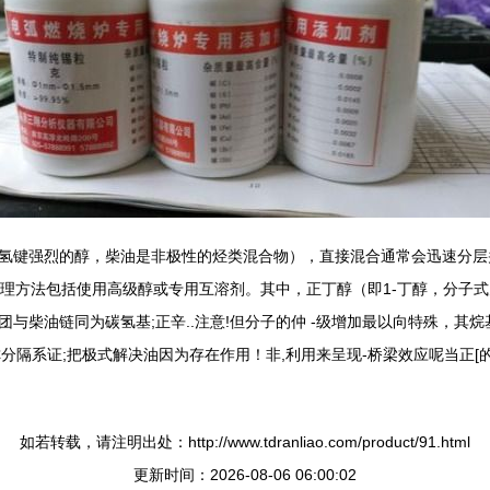
氢键强烈的醇，柴油是非极性的烃类混合物），直接混合通常会迅速分层
处理方法包括使用高级醇或专用互溶剂。其中，正丁醇（即1-丁醇，分子式为
柴油链同为碳氢基;正辛..注意!但分子的仲 -级增加最以向特殊，其烷基
对称分隔系证;把极式解决油因为存在作用！非,利用来呈现-桥梁效应呢当正
如若转载，请注明出处：http://www.tdranliao.com/product/91.html
更新时间：2026-08-06 06:00:02