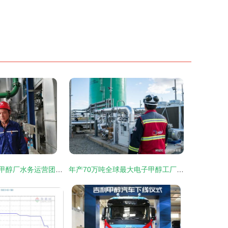
环保科技分公司甲醇厂水务运营团队 担当提质效，实干促发展，“绿色底蕴”擦亮生态航道的生动实践
年产70万吨全球最大电子甲醇工厂落子南美，正丁醇市场迎绿色变革