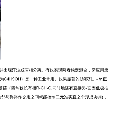
并出现浑浊或两相分离。有效实现两者稳定混合，需应用第
C4H9OH）是一种工业常用、效果显著的助溶剂。- \n
正
链（四常较长有相R-CH-C.同时地还有直接另-面因低极推
[的邻与得得作交用之间就能控制二元准实直之个形成协调)，