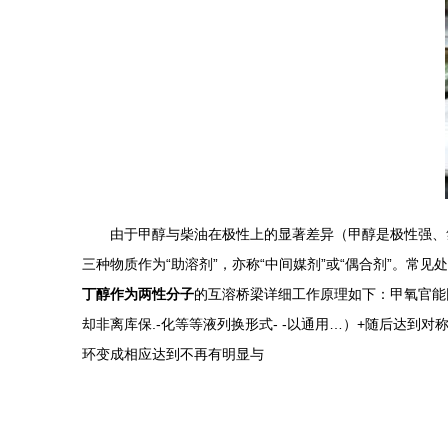
由于甲醇与柴油在极性上的显著差异（甲醇是极性强、
三种物质作为“助溶剂”，亦称“中间媒剂”或“偶合剂”。常见
丁醇作为两性分子
的互溶桥梁详细工作原理如下：甲氧官能团与
却非离库保.-化等等液列换形式- -以通用…）+随后达到
环变成相应达到不再有明显与